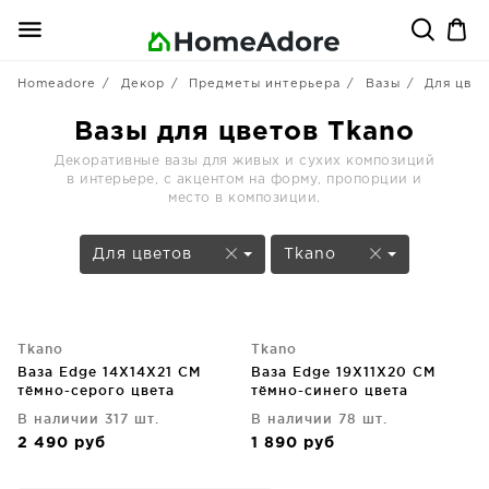
Homeadore
Декор
Предметы интерьера
Вазы
Для цвет
Вазы для цветов Tkano
Декоративные вазы для живых и сухих композиций
в интерьере, с акцентом на форму, пропорции и
место в композиции.
Для цветов
Tkano
Tkano
Tkano
Ваза Edge 14X14X21 CM
Ваза Edge 19X11X20 CM
тёмно-серого цвета
тёмно-синего цвета
В наличии 317 шт.
В наличии 78 шт.
2 490
руб
1 890
руб