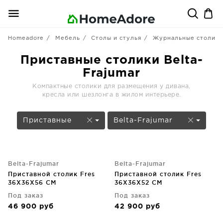
Homeadore
Мебель
Столы и стулья
Журнальные столики
Приставные столики Belta-
Frajumar
Компактные столики для размещения у дивана,
кресла или шезлонга в жилом интерьере.
Приставные
Belta-Frajumar
Belta-Frajumar
Belta-Frajumar
Приставной столик Fres
Приставной столик Fres
36X36X56 CM
36X36X52 CM
Под заказ
Под заказ
46 900
руб
42 900
руб