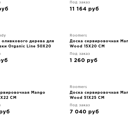
з
Под заказ
руб
11 164
руб
ndy
Roomers
з оливкового дерева для
Доска сервировочная Ma
вки Organic Line 50X20
Wood 15X20 CM
з
Под заказ
руб
1 260
руб
Roomers
ервировочная Mango
Доска сервировочная Ma
X22 CM
Wood 51X25 CM
з
Под заказ
руб
7 040
руб