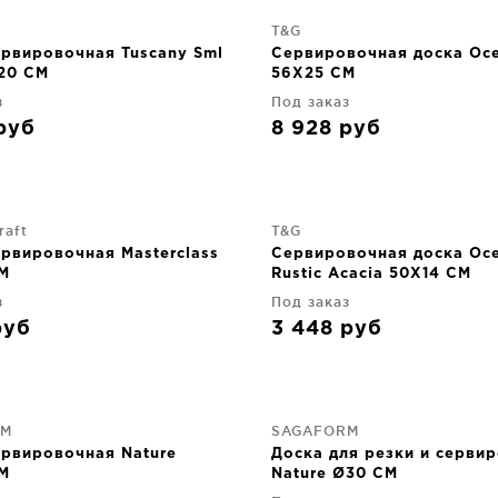
T&G
ервировочная Tuscany Sml
Сервировочная доска Oc
X20 CM
56X25 CM
з
Под заказ
руб
8 928
руб
raft
T&G
ервировочная Masterclass
Сервировочная доска Oc
M
Rustic Acacia 50X14 CM
з
Под заказ
руб
3 448
руб
RM
SAGAFORM
ервировочная Nature
Доска для резки и серви
M
Nature Ø30 CM