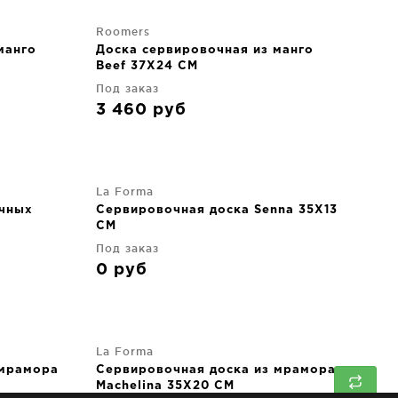
Roomers
манго
Доска сервировочная из манго
Beef 37X24 CM
Под заказ
3 460
руб
La Forma
очных
Сервировочная доска Senna 35X13
CM
Под заказ
0
руб
La Forma
 мрамора
Сервировочная доска из мрамора
Machelina 35X20 CM