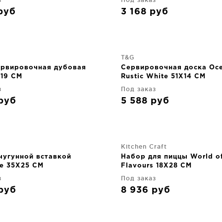
руб
3 168
руб
T&G
ервировочная дубовая
Cервировочная доска Oc
X19 CM
Rustic White 51X14 CM
з
Под заказ
руб
5 588
руб
Kitchen Craft
чугунной вставкой
Набор для пиццы World o
e 35X25 CM
Flavours 18X28 CM
з
Под заказ
руб
8 936
руб