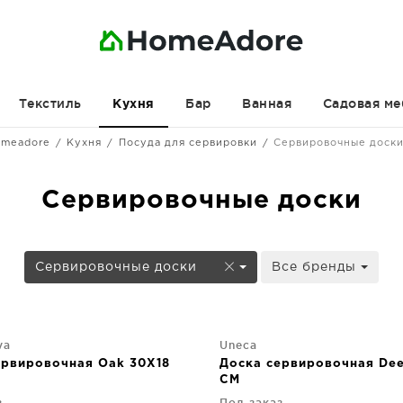
Текстиль
Бар
Ванная
Садовая ме
Кухня
meadore
Кухня
Посуда для сервировки
Сервировочные доск
Сервировочные доски
Сервировочные доски
Все бренды
va
Uneca
ервировочная Oak 30X18
Доска сервировочная Dee
CM
з
Под заказ