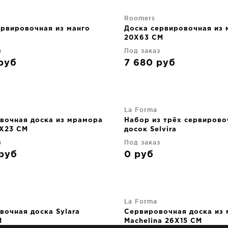
Roomers
ервировочная из манго
Доска сервировочная из 
M
20X63 CM
з
Под заказ
руб
7 680
руб
La Forma
вочная доска из мрамора
Набор из трёх сервиров
0X23 CM
досок Selvira
з
Под заказ
руб
0
руб
La Forma
вочная доска Sylara
Сервировочная доска из
M
Machelina 26X15 CM