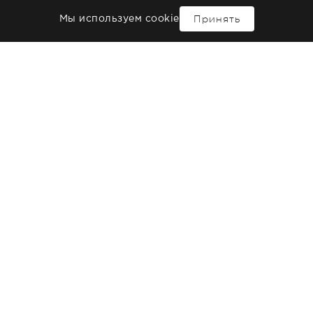
з
Под заказ
Принять
Мы используем cookie
0
руб
ones
La Forma
ервировочная Marm 34X22
Доска сервировочная Sev
30X15 CM
и 0 шт.
Под заказ
руб
0
руб
Lava
чугунной вставкой
Доска с чугунной вставко
e 33X24 CM
Cookware 45X17CM
и 0 шт.
В наличии 0 шт.
руб
4 737
руб