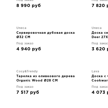
8 990
руб
7 820
Uneca
Uneca
Сервировочная дубовая доска
Доска с
Ø32 CM
Deer 27
Под заказ
Под зака
4 940
руб
3 620
Cosy&Trendy
Lava
Тарелка из оливкового дерева
Доска с 
Organic Wood Ø28 CM
Cookwar
Под заказ
Под зака
7 517
руб
4 073