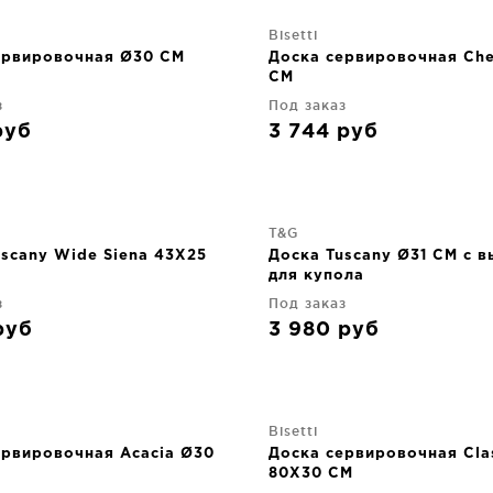
Bisetti
ервировочная Ø30 CM
Доска сервировочная Ch
CM
з
Под заказ
руб
3 744
руб
T&G
uscany Wide Siena 43X25
Доска Tuscany Ø31 CM с 
для купола
з
Под заказ
руб
3 980
руб
Bisetti
ервировочная Acacia Ø30
Доска сервировочная Cla
80X30 CM