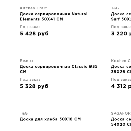
Kitchen Craft
T&G
Доска сервировочная Natural
Доска с
Elements 30X41 CM
Surf 30
Под заказ
Под зака
5 428
руб
3 220
Bisetti
Kitchen C
Доска сервировочная Classic Ø35
Доска с
CM
39X26 C
Под заказ
Под зака
5 328
руб
4 312
T&G
SAGAFO
Доска для хлеба 30X16 CM
Доска с
54X20 C