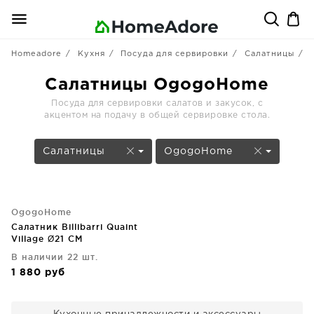
Homeadore
Кухня
Посуда для сервировки
Салатницы
Салатницы OgogoHome
Посуда для сервировки салатов и закусок, с
акцентом на подачу в общей сервировке стола.
Салатницы
OgogoHome
OgogoHome
Салатник Billibarri Quaint
Village Ø21 CM
В наличии 22 шт.
1 880
руб