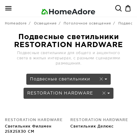
Homeadore
Освещение
Потолочное освещение
Подвесны
Подвесные светильники
RESTORATION HARDWARE
Подвесные светильники для общего и акцентного
света в жилых интерьерах, с разными сценариями
размещения.
Подвесные светильники
RESTORATION HARDWARE
RESTORATION HARDWARE
RESTORATION HARDWARE
Светильник Филамен
Светильник Делюкс
25X25X30 CM