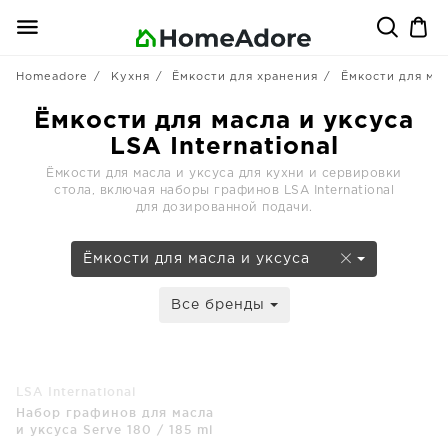
Homeadore
Кухня
Ёмкости для хранения
Ёмкости для мас
Ёмкости для масла и уксуса
LSA International
Ёмкости для масла и уксуса для кухни и сервировки
стола, включая наборы графинов LSA International
для дозированной подачи.
Ёмкости для масла и уксуса
Все бренды
LSA International
Набор графинов для масла
и уксуса Serve 180 / 185 ml