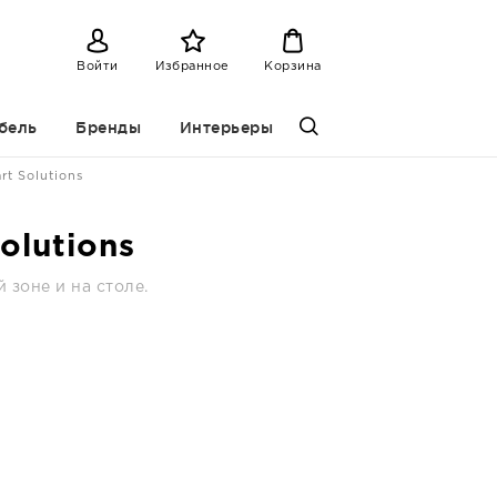
Войти
Избранное
Корзина
бель
Бренды
Интерьеры
rt Solutions
olutions
 зоне и на столе.