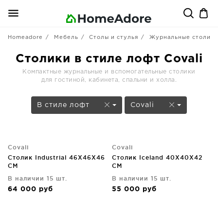
Homeadore
Мебель
Столы и стулья
Журнальные столики
Столики в стиле лофт Covali
Компактные журнальные и вспомогательные столики
для гостиной, кабинета, спальни и холла.
В стиле лофт
Covali
Covali
Covali
Столик Industrial 46X46X46
Столик Iceland 40X40X42
CM
CM
В наличии 15 шт.
В наличии 15 шт.
64 000
руб
55 000
руб