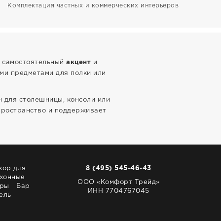
Комплектация частных и коммерческих интерьеров
к самостоятельный
акцент
и
ми предметами для полки или
 для столешницы, консоли или
пространство и поддерживает
кор для
8 (495) 545-46-43
хонные
ООО «Комфорт Трейд»
ары
Бар
ИНН 7704767045
ель