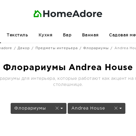
Текстиль
Кухня
Бар
Ванная
Садовая ме
adore
Декор
Предметы интерьера
Флорариумы
Andrea Ho
Флорариумы Andrea House
ариумы для интерьера, которые работают как акцент на 
столешнице.
Флорариумы
Andrea House