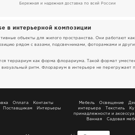
Бережная и надежная доставка по всей России
e в интерьерной композиции
тивные объекты для жилого пространства. Они работают ка
зицию рядом с вазами, подсвечниками, фоторамками и други
тся террариум как форма флорариума. Такой формат уместен
и визуальный ритм. Флорариум в интерьере не перегружает 
авка
Оплата
Контакты
Мебель
Освещение
Де
Поставщикам
Интерьеры
интерьера
Текстиль
Ку
принадлежности и аксессу
Ванная
Садовая меб