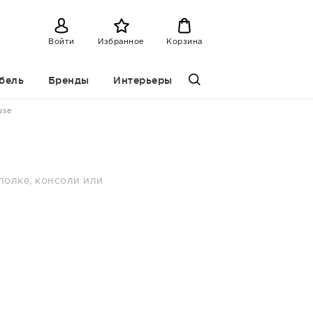
Войти
Избранное
Корзина
бель
Бренды
Интерьеры
use
полке, консоли или