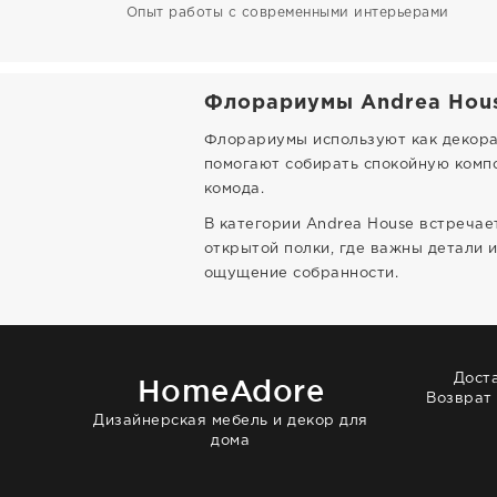
Опыт работы с современными интерьерами
Флорариумы Andrea Hous
Флорариумы используют как декора
помогают собирать спокойную компо
комода.
В категории Andrea House встречае
открытой полки, где важны детали 
ощущение собранности.
Дост
HomeAdore
Возврат
Дизайнерская мебель и декор для
дома
© 2014 — 2026 HomeAdore