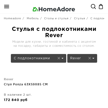
Homeadore
Мебель
Столы и стулья
Стулья
С подлоко
Стулья с подлокотниками
Rever
Модели для кухни, гостиной и кабинета с акцентом
на посадку, габариты и совместимость со столом.
С подлокотниками
Rever
Rever
Стул Ponza 63X59X85 CM
В наличии 2 шт.
172 840
руб