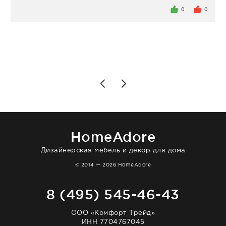
задержеки. Отдельно хочу отметить
0
0
персонал магазина. Настоящая
клиентоориентированность: помогли
разобраться в ряде вопросов, всё
подробно объяснили, были на связи на
каждом этапе. Это тот случай, когда
чувствуешь, что о тебе действительно
позаботились. Что касается самого ковра,
то качество выше всяких похвал. Выглядит
в интерьере ровно так, как хотел. Ещё раз -
большая благодарность сотрудникам
homeadore!
HomeAdore
Дизайнерская мебель и декор для дома
© 2014 — 2026 HomeAdore
8 (495) 545-46-43
ООО «Комфорт Трейд»
ИНН 7704767045