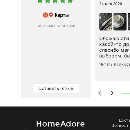
24 мая 2026
 магазину за оперативную
лению и домтавке моего заказа.
ин приехал ко мне целым и
На основе 92 оценок
ным в течение трех дней!
Обожаю эти 
Ответ компании
какой-то др
спасибо маг
0
0
выбором, б
сервисом. О
Читать полнос
чайные ложк
посуды, сто
аксессуаров
уйти. Позже
Оставить отзыв
доставили с
торжеству. 
быстро. Вза
Рекомендую
Дост
HomeAdore
Возврат