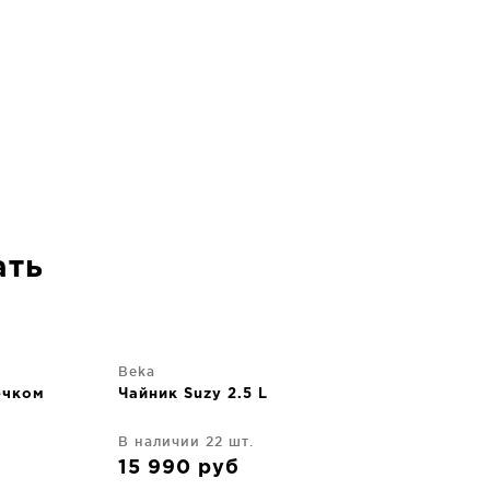
ать
Beka
ечком
Чайник Suzy 2.5 L
В наличии 22 шт.
15 990
руб