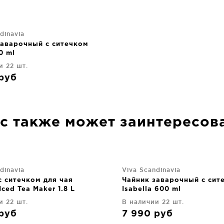
dinavia
заварочный с ситечком
0 ml
и 22 шт.
руб
с также может заинтересов
dinavia
Viva Scandinavia
с ситечком для чая
Чайник заварочный с сит
Iced Tea Maker 1.8 L
Isabella 600 ml
и 22 шт.
В наличии 22 шт.
руб
7 990
руб