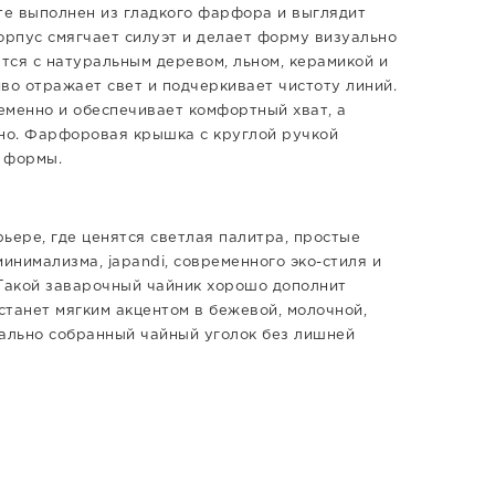
те выполнен из гладкого фарфора и выглядит
орпус смягчает силуэт и делает форму визуально
ется с натуральным деревом, льном, керамикой и
во отражает свет и подчеркивает чистоту линий.
еменно и обеспечивает комфортный хват, а
чно. Фарфоровая крышка с круглой ручкой
 формы.
ьере, где ценятся светлая палитра, простые
нимализма, japandi, современного эко-стиля и
 Такой заварочный чайник хорошо дополнит
станет мягким акцентом в бежевой, молочной,
уально собранный чайный уголок без лишней