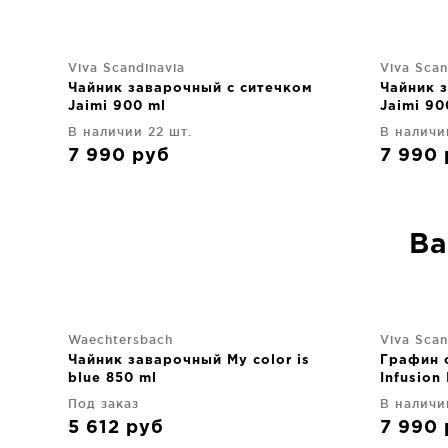
Viva Scandinavia
Viva Scan
Чайник заварочный с ситечком
Чайник 
Jaimi 900 ml
Jaimi 90
В наличии 22 шт.
В наличи
7 990
руб
7 990
Ва
Waechtersbach
Viva Scan
Чайник заварочный My color is
Графин 
blue 850 ml
Infusion 
Под заказ
В наличи
5 612
руб
7 990