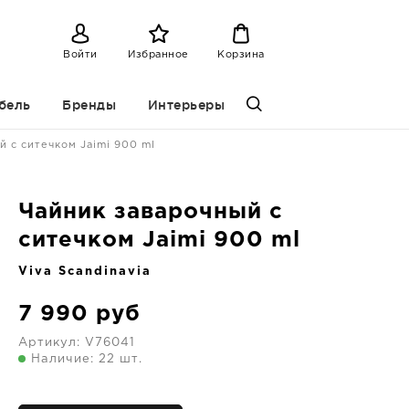
Войти
Избранное
Корзина
бель
Бренды
Интерьеры
й с ситечком Jaimi 900 ml
Чайник заварочный с
ситечком Jaimi 900 ml
Viva Scandinavia
7 990
руб
Артикул:
V76041
Наличие: 22 шт.