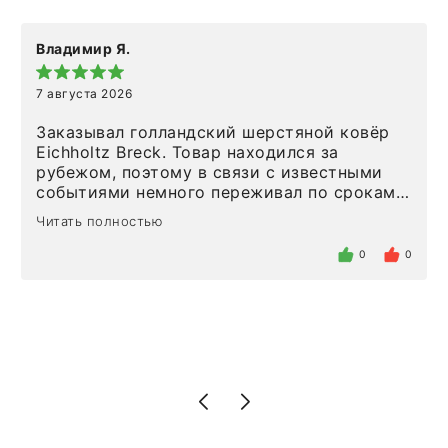
Владимир Я.
7 августа 2026
Заказывал голландский шерстяной ковёр
Eichholtz Breck. Товар находился за
рубежом, поэтому в связи с известными
событиями немного переживал по срокам.
Но homeadore привезли ровно в
Читать полностью
определенное в договоре время, без
задержеки. Отдельно хочу отметить
0
0
персонал магазина. Настоящая
клиентоориентированность: помогли
разобраться в ряде вопросов, всё
подробно объяснили, были на связи на
каждом этапе. Это тот случай, когда
чувствуешь, что о тебе действительно
позаботились. Что касается самого ковра,
то качество выше всяких похвал. Выглядит
в интерьере ровно так, как хотел. Ещё раз -