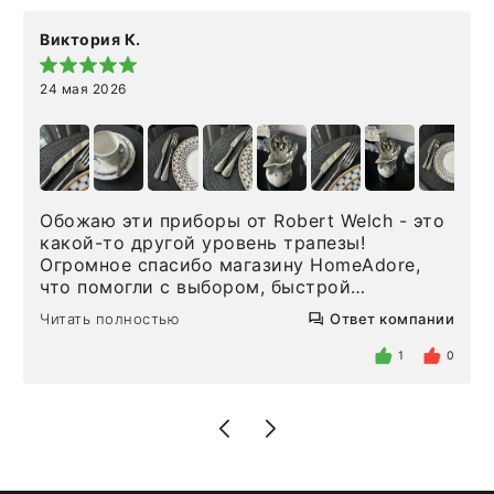
Виктория К.
24 мая 2026
Обожаю эти приборы от Robert Welch - это
какой-то другой уровень трапезы!
Огромное спасибо магазину HomeAdore,
что помогли с выбором, быстрой
доставкой и высоким сервисом. Один раз
Читать полностью
Ответ компании
была здесь лично, забирала чайные ложки,
внутри очень много антикварной посуды,
1
0
столовых приборов и других аксессуаров
для дома. Без покупки точно не уйти.
Позже заказывала остальные приборы -
доставили сдэком на следующий день к
нашему торжеству. Поддержка клиентов
отвечает очень быстро. Взаимодействием