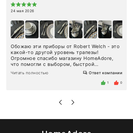
24 мая 2026
Обожаю эти приборы от Robert Welch - это
какой-то другой уровень трапезы!
Огромное спасибо магазину HomeAdore,
что помогли с выбором, быстрой
доставкой и высоким сервисом. Один раз
Читать полностью
Ответ компании
была здесь лично, забирала чайные ложки,
внутри очень много антикварной посуды,
1
0
столовых приборов и других аксессуаров
для дома. Без покупки точно не уйти.
Позже заказывала остальные приборы -
доставили сдэком на следующий день к
нашему торжеству. Поддержка клиентов
отвечает очень быстро. Взаимодействием
очень довольна. Рекомендую!