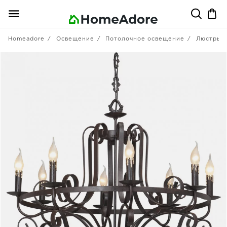
Homeadore
Освещение
Потолочное освещение
Люстры