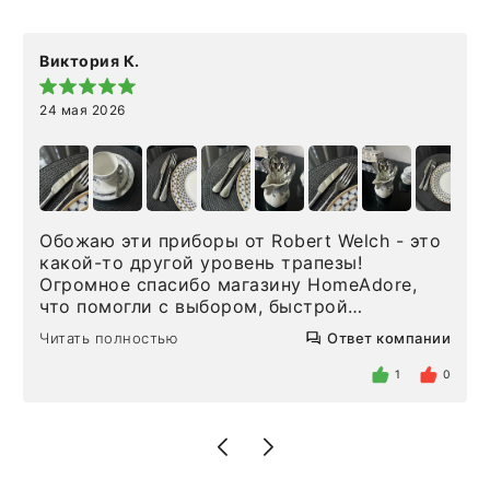
Виктория К.
24 мая 2026
Обожаю эти приборы от Robert Welch - это
какой-то другой уровень трапезы!
Огромное спасибо магазину HomeAdore,
что помогли с выбором, быстрой
доставкой и высоким сервисом. Один раз
Читать полностью
Ответ компании
была здесь лично, забирала чайные ложки,
внутри очень много антикварной посуды,
1
0
столовых приборов и других аксессуаров
для дома. Без покупки точно не уйти.
Позже заказывала остальные приборы -
доставили сдэком на следующий день к
нашему торжеству. Поддержка клиентов