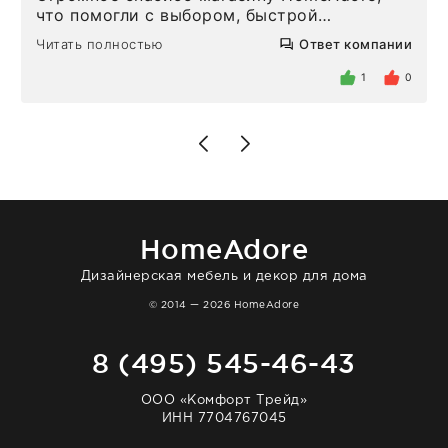
что помогли с выбором, быстрой
доставкой и высоким сервисом. Один раз
Читать полностью
Ответ компании
была здесь лично, забирала чайные ложки,
внутри очень много антикварной посуды,
1
0
столовых приборов и других аксессуаров
для дома. Без покупки точно не уйти.
Позже заказывала остальные приборы -
доставили сдэком на следующий день к
нашему торжеству. Поддержка клиентов
отвечает очень быстро. Взаимодействием
очень довольна. Рекомендую!
HomeAdore
Дизайнерская мебель и декор для дома
© 2014 — 2026 HomeAdore
8 (495) 545-46-43
ООО «Комфорт Трейд»
ИНН 7704767045