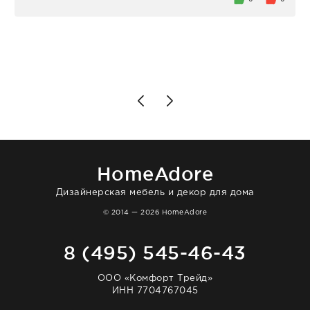
персонал магазина. Настоящая
клиентоориентированность: помогли
разобраться в ряде вопросов, всё
подробно объяснили, были на связи на
каждом этапе. Это тот случай, когда
чувствуешь, что о тебе действительно
позаботились. Что касается самого ковра,
то качество выше всяких похвал. Выглядит
в интерьере ровно так, как хотел. Ещё раз -
большая благодарность сотрудникам
homeadore!
HomeAdore
Дизайнерская мебель и декор для дома
© 2014 — 2026 HomeAdore
8 (495) 545-46-43
ООО «Комфорт Трейд»
ИНН 7704767045