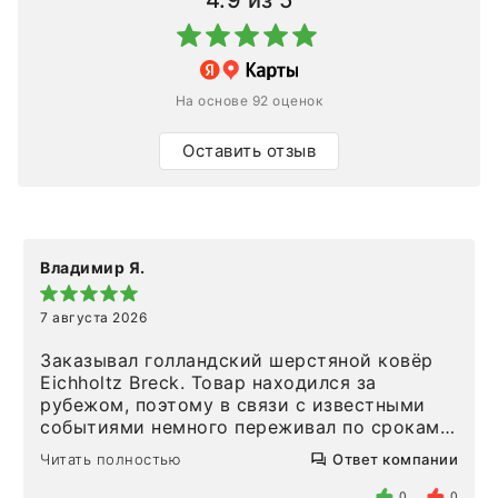
4.9
из 5
На основе 92 оценок
Оставить отзыв
Владимир Я.
7 августа 2026
Заказывал голландский шерстяной ковёр
Eichholtz Breck. Товар находился за
рубежом, поэтому в связи с известными
событиями немного переживал по срокам.
Но homeadore привезли ровно в
Читать полностью
Ответ компании
определенное в договоре время, без
задержеки. Отдельно хочу отметить
0
0