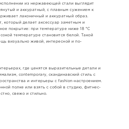
р исполнении из нержавеющей стали выглядит
тянутый и аккуратный, с плавным сужением к
рживает лаконичный и аккуратный образ.
, который делает аксессуар заметным и
ное покрытие: при температуре ниже 18 °C
ысокой температуре становится белой. Такой
щь визуально живой, интересной и по-
нтерьерах, где ценятся выразительные детали и
ализм, contemporary, скандинавский стиль с
остранства и интерьеры с fashion-настроением.
нной полке или взять с собой в студию, фитнес-
стно, свежо и стильно.