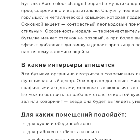
Бутылка Pure colour change Leopard в мультиколо
ярко, современно и выразительно. Силуэт у нее вы
горлышку и металлической крышкой, которая подде
Основной акцент — контрастный леопардовый принт
стильным. Особенность модели — термочувствитель
бутылка меняет оттенок на розовый, а при более в
эффект добавляет динамику и делает привычную ве
настоящему запоминающейся.
В какие интерьеры впишется
Эта бутылка органично смотрится в современных и
функциональный декор. Она хорошо дополняет миним
графичными акцентами, молодежные эклектичные пр
Ее можно оставить на рабочем столе, открытой кухо
зал или коворкинг — везде она будет выглядеть уме
Для каких помещений подойдёт:
для кухни и обеденной зоны
для рабочего кабинета и офиса