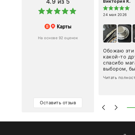
4.9
из 5
Виктория К.
24 мая 2026
 магазину за оперативную
лению и домтавке моего заказа.
ин приехал ко мне целым и
На основе 92 оценок
ным в течение трех дней!
Обожаю эти 
Ответ компании
какой-то др
спасибо маг
0
0
выбором, б
сервисом. О
Читать полнос
чайные ложк
посуды, сто
аксессуаров
уйти. Позже
Оставить отзыв
доставили с
торжеству. 
быстро. Вза
Рекомендую