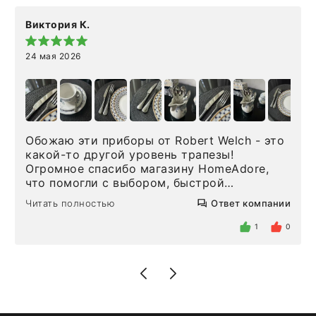
Виктория К.
24 мая 2026
Обожаю эти приборы от Robert Welch - это
какой-то другой уровень трапезы!
Огромное спасибо магазину HomeAdore,
что помогли с выбором, быстрой
доставкой и высоким сервисом. Один раз
Читать полностью
Ответ компании
была здесь лично, забирала чайные ложки,
внутри очень много антикварной посуды,
1
0
столовых приборов и других аксессуаров
для дома. Без покупки точно не уйти.
Позже заказывала остальные приборы -
доставили сдэком на следующий день к
нашему торжеству. Поддержка клиентов
отвечает очень быстро. Взаимодействием