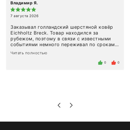
Владимир Я.
7 августа 2026
Заказывал голландский шерстяной ковёр
Eichholtz Breck. Товар находился за
рубежом, поэтому в связи с известными
событиями немного переживал по срокам.
Но homeadore привезли ровно в
Читать полностью
определенное в договоре время, без
задержеки. Отдельно хочу отметить
0
0
персонал магазина. Настоящая
клиентоориентированность: помогли
разобраться в ряде вопросов, всё
подробно объяснили, были на связи на
каждом этапе. Это тот случай, когда
чувствуешь, что о тебе действительно
позаботились. Что касается самого ковра,
то качество выше всяких похвал. Выглядит
в интерьере ровно так, как хотел. Ещё раз -
большая благодарность сотрудникам
homeadore!