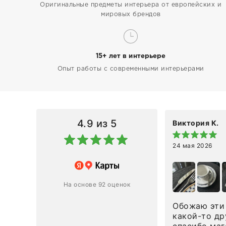
Оригинальные предметы интерьера от европейских и
мировых брендов
15+ лет в интерьере
Опыт работы с современными интерьерами
4.9
из 5
Виктория К.
24 мая 2026
 магазину за оперативную
лению и домтавке моего заказа.
ин приехал ко мне целым и
На основе 92 оценок
ным в течение трех дней!
Обожаю эти 
Ответ компании
какой-то др
спасибо маг