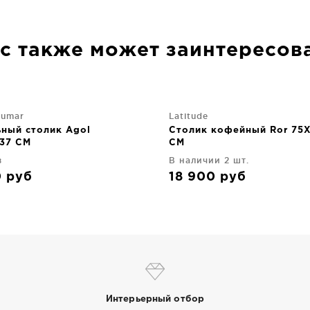
с также может заинтересов
jumar
Latitude
ный столик Agol
Столик кофейный Ror 75
37 CM
CM
з
В наличии 2 шт.
0
руб
18 900
руб
Интерьерный отбор