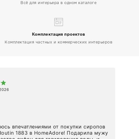
Всё для интерьера в одном каталоге
Комплектация проектов
Комплектация частных и коммерческих интерьеров
Арт
 2026
1 ап
Спа
 в HomeAdore! Подарила мужу
вов
ество сифон для газирования воды, и
и р