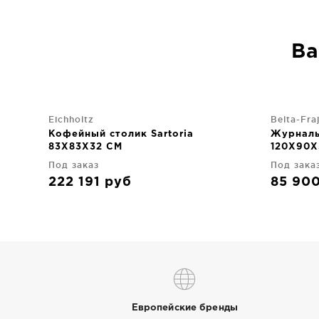
Ва
Eichholtz
Belta-Fra
Кофейный столик Sartoria
Журналь
83X83X32 CM
120X90X
Под заказ
Под зака
222 191
руб
85 90
Европейские бренды