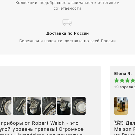
Коллекции, подобранные с вниманием к эстетике и
сочетаемости
Доставка по России
Бережная и надежная доставка по всей России
Elena R.
19 апреля
приборы от Robert Welch - это
👋🏻 Делюсь впечатлениями от покупки сиропов
угой уровень трапезы! Огромное
Maison Routin 1883
азину HomeAdore, что помогли с
на Рожд