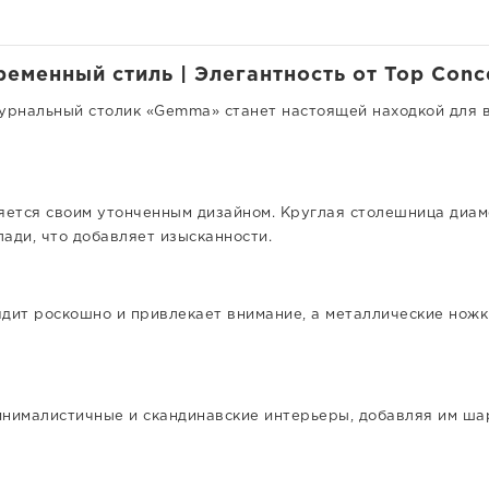
менный стиль | Элегантность от Top Conc
урнальный столик «Gemma» станет настоящей находкой для в
ется своим утонченным дизайном. Круглая столешница диаме
ади, что добавляет изысканности.
ядит роскошно и привлекает внимание, а металлические нож
инималистичные и скандинавские интерьеры, добавляя им шар