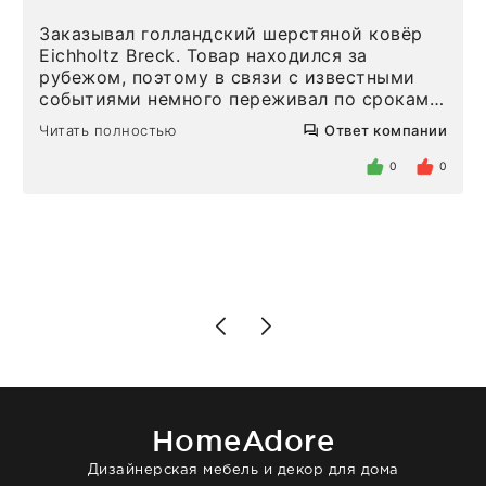
Заказывал голландский шерстяной ковёр
Eichholtz Breck. Товар находился за
рубежом, поэтому в связи с известными
событиями немного переживал по срокам.
Но homeadore привезли ровно в
Читать полностью
Ответ компании
определенное в договоре время, без
задержеки. Отдельно хочу отметить
0
0
персонал магазина. Настоящая
клиентоориентированность: помогли
разобраться в ряде вопросов, всё
подробно объяснили, были на связи на
каждом этапе. Это тот случай, когда
чувствуешь, что о тебе действительно
позаботились. Что касается самого ковра,
то качество выше всяких похвал. Выглядит
в интерьере ровно так, как хотел. Ещё раз -
большая благодарность сотрудникам
homeadore!
HomeAdore
Дизайнерская мебель и декор для дома