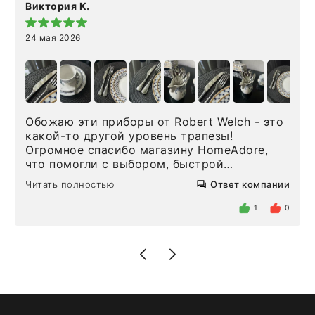
Виктория К.
24 мая 2026
Обожаю эти приборы от Robert Welch - это
какой-то другой уровень трапезы!
Огромное спасибо магазину HomeAdore,
что помогли с выбором, быстрой
доставкой и высоким сервисом. Один раз
Читать полностью
Ответ компании
была здесь лично, забирала чайные ложки,
внутри очень много антикварной посуды,
1
0
столовых приборов и других аксессуаров
для дома. Без покупки точно не уйти.
Позже заказывала остальные приборы -
доставили сдэком на следующий день к
нашему торжеству. Поддержка клиентов
отвечает очень быстро. Взаимодействием
очень довольна. Рекомендую!