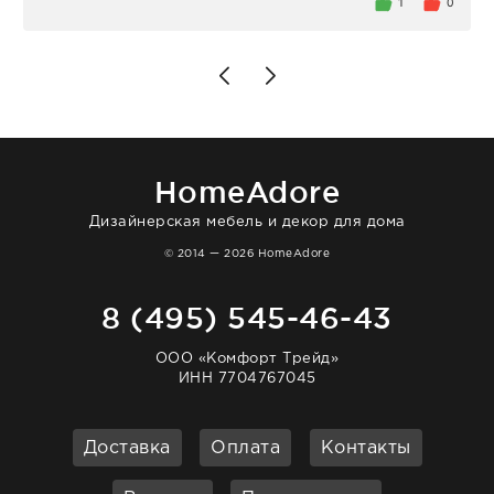
внутри очень много антикварной посуды,
1
0
столовых приборов и других аксессуаров
для дома. Без покупки точно не уйти.
Позже заказывала остальные приборы -
доставили сдэком на следующий день к
нашему торжеству. Поддержка клиентов
отвечает очень быстро. Взаимодействием
очень довольна. Рекомендую!
HomeAdore
Дизайнерская мебель и декор для дома
© 2014 — 2026 HomeAdore
8 (495) 545-46-43
ООО «Комфорт Трейд»
ИНН 7704767045
Доставка
Оплата
Контакты