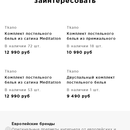
заинтересовать
Tkano
Tkano
Комплект постельного
Комплект постельного
белья из сатина Meditation
белья из премиального
Olive 200X220 CM
сатина Essential 200X220
В наличии 72 шт.
В наличии 18 шт.
CM
12 990
руб
10 990
руб
Tkano
Tkano
Комплект постельного
Двуспальный комплект
белья из сатина Meditation
постельного белья
Caramel 200X220 CM
Scandinavian touch
В наличии 53 шт.
В наличии 1 шт.
12 990
руб
9 490
руб
Европейские бренды
Оригинальные предметы интерьера от европейских и