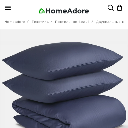
Homeadore
Текстиль
Постельное бельё
Двуспальные ко