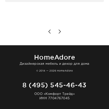
персонал магазина. Настоящая
клиентоориентированность: помогли
разобраться в ряде вопросов, всё
подробно объяснили, были на связи на
каждом этапе. Это тот случай, когда
чувствуешь, что о тебе действительно
позаботились. Что касается самого ковра,
то качество выше всяких похвал. Выглядит
в интерьере ровно так, как хотел. Ещё раз -
большая благодарность сотрудникам
homeadore!
HomeAdore
Дизайнерская мебель и декор для дома
© 2014 — 2026 HomeAdore
8 (495) 545-46-43
ООО «Комфорт Трейд»
ИНН 7704767045