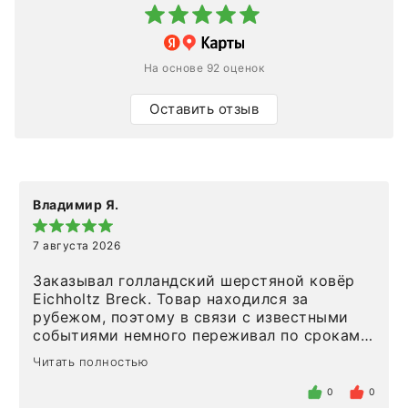
На основе 92 оценок
Оставить отзыв
Владимир Я.
7 августа 2026
Заказывал голландский шерстяной ковёр
Eichholtz Breck. Товар находился за
рубежом, поэтому в связи с известными
событиями немного переживал по срокам.
Но homeadore привезли ровно в
Читать полностью
определенное в договоре время, без
задержеки. Отдельно хочу отметить
0
0