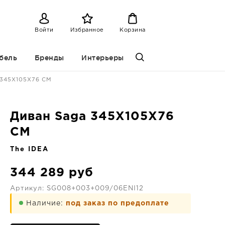
Войти
Избранное
Корзина
бель
Бренды
Интерьеры
 345X105X76 CM
Диван Saga 345X105X76
CM
The IDEA
344 289
руб
Артикул:
SG008+003+009/06ENI12
Наличие:
под заказ по предоплате