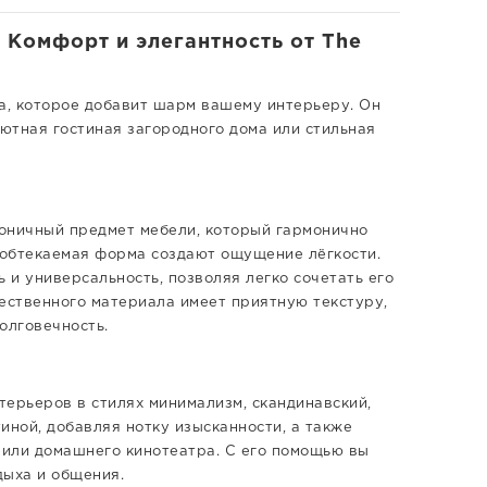
 Комфорт и элегантность от The
та, которое добавит шарм вашему интерьеру. Он
уютная гостиная загородного дома или стильная
оничный предмет мебели, который гармонично
и обтекаемая форма создают ощущение лёгкости.
 и универсальность, позволяя легко сочетать его
чественного материала имеет приятную текстуру,
долговечность.
терьеров в стилях минимализм, скандинавский,
тиной, добавляя нотку изысканности, а также
или домашнего кинотеатра. С его помощью вы
дыха и общения.