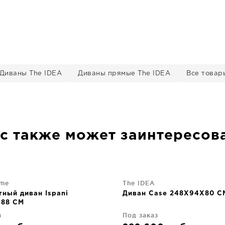
Диваны The IDEA
Диваны прямые The IDEA
Все товар
с также может заинтересов
me
The IDEA
ный диван Ispani
Диван Case 248X94X80 C
88 CM
з
Под заказ