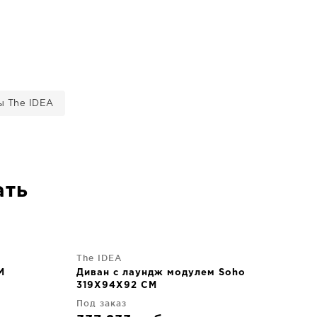
ы The IDEA
ать
The IDEA
M
Диван с лаундж модулем Soho
319X94X92 CM
Под заказ