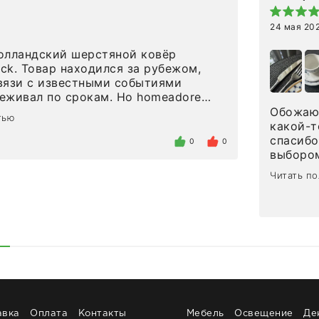
24 мая 20
олландский шерстяной ковёр
eck. Товар находился за рубежом,
вязи с известными событиями
л по срокам. Но homeadore
вно в определенное в договоре
Обожаю 
тью
тдельно хочу отметить
какой-т
газина. Настоящая
спасибо
0
0
нтированность: помогли
выбором
 в ряде вопросов, всё подробно
сервисо
Читать п
были на связи на каждом этапе. Это
чайные 
когда чувствуешь, что о тебе
посуды,
заботились. Что касается
аксессу
а, то качество выше всяких похвал.
уйти. П
интерьере ровно так, как хотел. Ещё
достави
ая благодарность сотрудникам
торжест
быстро.
Рекоме
авка
Оплата
Контакты
Мебель
Освещение
Де