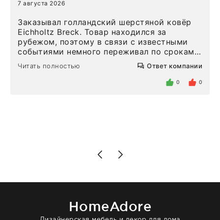
7 августа 2026
Заказывал голландский шерстяной ковёр
Eichholtz Breck. Товар находился за
рубежом, поэтому в связи с известными
событиями немного переживал по срокам.
Но homeadore привезли ровно в
Читать полностью
Ответ компании
определенное в договоре время, без
задержеки. Отдельно хочу отметить
0
0
персонал магазина. Настоящая
клиентоориентированность: помогли
разобраться в ряде вопросов, всё
подробно объяснили, были на связи на
каждом этапе. Это тот случай, когда
чувствуешь, что о тебе действительно
позаботились. Что касается самого ковра,
то качество выше всяких похвал. Выглядит
в интерьере ровно так, как хотел. Ещё раз -
большая благодарность сотрудникам
homeadore!
HomeAdore
Дизайнерская мебель и декор для дома