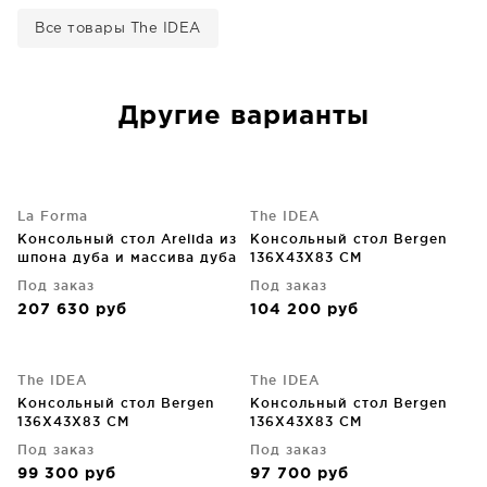
Все товары The IDEA
Другие варианты
La Forma
The IDEA
Консольный стол Arelida из
Консольный стол Bergen
шпона дуба и массива дуба
136X43X83 CM
светло-коричневого цвета
Под заказ
Под заказ
112X80 CM
207 630
руб
104 200
руб
The IDEA
The IDEA
Консольный стол Bergen
Консольный стол Bergen
136X43X83 CM
136X43X83 CM
Под заказ
Под заказ
99 300
руб
97 700
руб