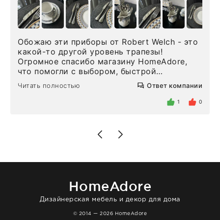
Обожаю эти приборы от Robert Welch - это
какой-то другой уровень трапезы!
Огромное спасибо магазину HomeAdore,
что помогли с выбором, быстрой
доставкой и высоким сервисом. Один раз
Читать полностью
Ответ компании
была здесь лично, забирала чайные ложки,
внутри очень много антикварной посуды,
1
0
столовых приборов и других аксессуаров
для дома. Без покупки точно не уйти.
Позже заказывала остальные приборы -
доставили сдэком на следующий день к
нашему торжеству. Поддержка клиентов
отвечает очень быстро. Взаимодействием
очень довольна. Рекомендую!
HomeAdore
Дизайнерская мебель и декор для дома
© 2014 — 2026 HomeAdore