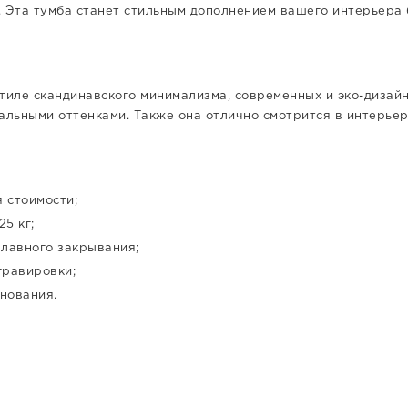
. Эта тумба станет стильным дополнением вашего интерьера 
тиле скандинавского минимализма, современных и эко-дизайно
альными оттенками. Также она отлично смотрится в интерьере
 стоимости;
5 кг;
лавного закрывания;
гравировки;
нования.