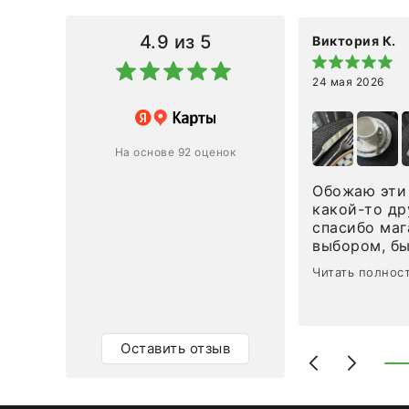
4.9
из 5
Виктория К.
24 мая 2026
 магазину за оперативную
лению и домтавке моего заказа.
ин приехал ко мне целым и
На основе 92 оценок
ным в течение трех дней!
Обожаю эти 
Ответ компании
какой-то др
спасибо маг
0
0
выбором, б
сервисом. О
Читать полнос
чайные ложк
посуды, сто
аксессуаров
уйти. Позже
Оставить отзыв
доставили с
торжеству. 
быстро. Вза