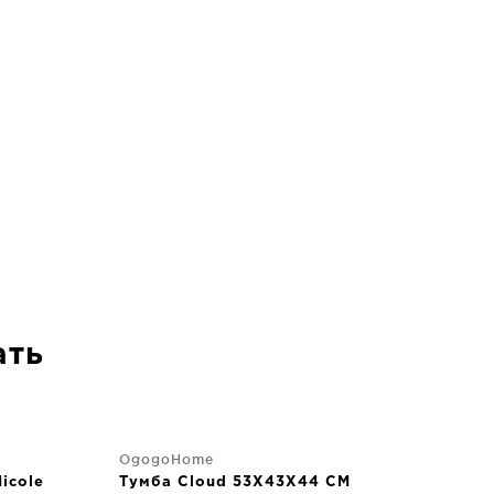
ать
OgogoHome
icole
Тумба Cloud 53X43X44 CM