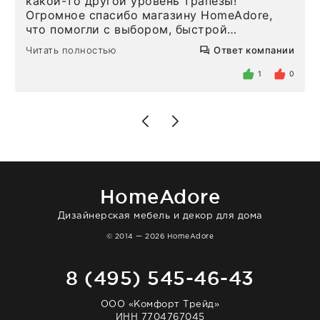
какой-то другой уровень трапезы!
Огромное спасибо магазину HomeAdore,
что помогли с выбором, быстрой
доставкой и высоким сервисом. Один раз
Читать полностью
Ответ компании
была здесь лично, забирала чайные ложки,
внутри очень много антикварной посуды,
1
0
столовых приборов и других аксессуаров
для дома. Без покупки точно не уйти.
Позже заказывала остальные приборы -
доставили сдэком на следующий день к
нашему торжеству. Поддержка клиентов
отвечает очень быстро. Взаимодействием
очень довольна. Рекомендую!
HomeAdore
Дизайнерская мебель и декор для дома
© 2014 — 2026 HomeAdore
8 (495) 545-46-43
ООО «Комфорт Трейд»
ИНН 7704767045