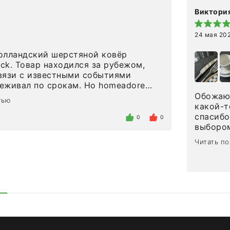
Виктория
24 мая 20
олландский шерстяной ковёр
eck. Товар находился за рубежом,
вязи с известными событиями
л по срокам. Но homeadore
вно в определенное в договоре
Обожаю 
тью
тдельно хочу отметить
какой-т
газина. Настоящая
спасибо
0
0
нтированность: помогли
выбором
 в ряде вопросов, всё подробно
сервисо
Читать п
были на связи на каждом этапе. Это
чайные 
когда чувствуешь, что о тебе
посуды,
заботились. Что касается
аксессу
а, то качество выше всяких похвал.
уйти. П
интерьере ровно так, как хотел. Ещё
достави
ая благодарность сотрудникам
торжест
быстро.
Рекоме