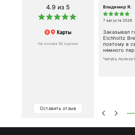
4.9
из 5
Владимир Я.
7 августа 2026
азин
Заказывал г
Eichholtz Br
Ответ компании
поэтому в с
На основе 92 оценок
немного пережива
1
0
привезли ро
Читать полнос
время, без задержеки. О
персонал ма
клиентоорие
разобраться
объяснили, 
тот случай, 
действительно по
самого ковр
Оставить отзыв
Выглядит в 
раз - больш
homeadore!