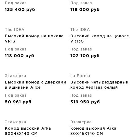
Под заказ
Под заказ
135 400
руб
118 000
руб
The IDEA
The IDEA
Высокий комод на цоколе
Высокий комод на цоколе
VR13
VR13G
Под заказ
Под заказ
118 000
руб
102 100
руб
Этажерка
La Forma
Высокий комод с дверками
Высокий четырёхдверный
и ящиками Alice
комод Vedrana белый
100X45X160 CM
лакированный МДФ
Под заказ
Под заказ
97.5X160 CM
50 961
руб
319 950
руб
Этажерка
Этажерка
Комод высокий Arka
Комод высокий Arka
80X45X140 CM
80X45X140 CM