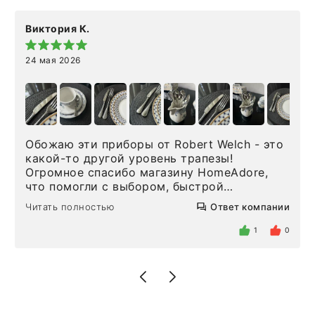
Виктория К.
24 мая 2026
Обожаю эти приборы от Robert Welch - это
какой-то другой уровень трапезы!
Огромное спасибо магазину HomeAdore,
что помогли с выбором, быстрой
доставкой и высоким сервисом. Один раз
Читать полностью
Ответ компании
была здесь лично, забирала чайные ложки,
внутри очень много антикварной посуды,
1
0
столовых приборов и других аксессуаров
для дома. Без покупки точно не уйти.
Позже заказывала остальные приборы -
доставили сдэком на следующий день к
нашему торжеству. Поддержка клиентов
отвечает очень быстро. Взаимодействием