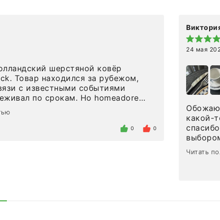
Виктория
24 мая 20
олландский шерстяной ковёр
eck. Товар находился за рубежом,
вязи с известными событиями
л по срокам. Но homeadore
вно в определенное в договоре
Обожаю 
тью
тдельно хочу отметить
какой-т
газина. Настоящая
спасибо
0
0
нтированность: помогли
выбором
 в ряде вопросов, всё подробно
сервисо
Читать п
были на связи на каждом этапе. Это
чайные 
когда чувствуешь, что о тебе
посуды,
заботились. Что касается
аксессу
а, то качество выше всяких похвал.
уйти. П
интерьере ровно так, как хотел. Ещё
достави
ая благодарность сотрудникам
торжест
быстро.