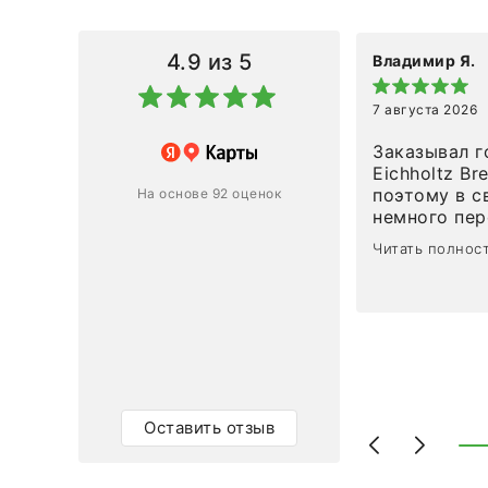
4.9
из 5
Владимир Я.
7 августа 2026
азин
Заказывал г
Eichholtz Br
Ответ компании
поэтому в с
На основе 92 оценок
немного пережива
1
0
привезли ро
Читать полнос
время, без задержеки. О
персонал ма
клиентоорие
разобраться
объяснили, 
тот случай, 
действительно по
самого ковр
Оставить отзыв
Выглядит в 
раз - больш
homeadore!