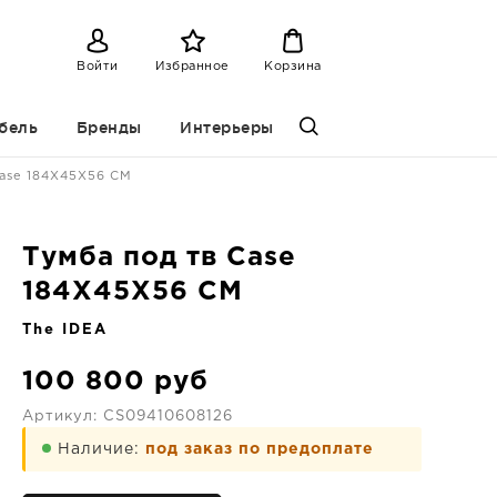
Войти
Избранное
Корзина
бель
Бренды
Интерьеры
Case 184X45X56 CM
Тумба под тв Case
184X45X56 CM
The IDEA
100 800
руб
Артикул:
CS09410608126
Наличие:
под заказ по предоплате