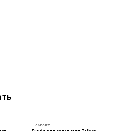
ать
Eichholtz