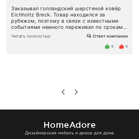
Заказывал голландский шерстяной ковёр
Eichholtz Breck. Товар находился за
рубежом, поэтому в связи с известными
событиями немного переживал по срокам.
Но homeadore привезли ровно в
Читать полностью
Ответ компании
определенное в договоре время, без
задержеки. Отдельно хочу отметить
0
0
персонал магазина. Настоящая
клиентоориентированность: помогли
разобраться в ряде вопросов, всё
подробно объяснили, были на связи на
каждом этапе. Это тот случай, когда
чувствуешь, что о тебе действительно
позаботились. Что касается самого ковра,
то качество выше всяких похвал. Выглядит
в интерьере ровно так, как хотел. Ещё раз -
большая благодарность сотрудникам
homeadore!
HomeAdore
Дизайнерская мебель и декор для дома