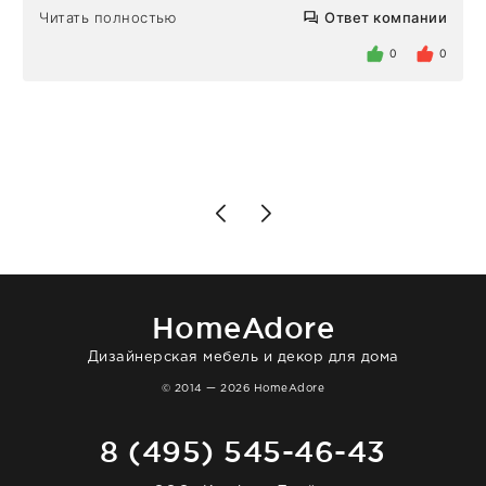
Но homeadore привезли ровно в
Читать полностью
Ответ компании
определенное в договоре время, без
задержеки. Отдельно хочу отметить
0
0
персонал магазина. Настоящая
клиентоориентированность: помогли
разобраться в ряде вопросов, всё
подробно объяснили, были на связи на
каждом этапе. Это тот случай, когда
чувствуешь, что о тебе действительно
позаботились. Что касается самого ковра,
то качество выше всяких похвал. Выглядит
в интерьере ровно так, как хотел. Ещё раз -
большая благодарность сотрудникам
homeadore!
HomeAdore
Дизайнерская мебель и декор для дома
© 2014 — 2026 HomeAdore
8 (495) 545-46-43