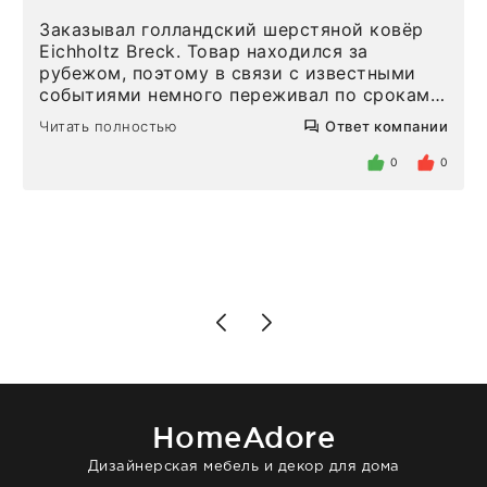
Заказывал голландский шерстяной ковёр
Eichholtz Breck. Товар находился за
рубежом, поэтому в связи с известными
событиями немного переживал по срокам.
Но homeadore привезли ровно в
Читать полностью
Ответ компании
определенное в договоре время, без
задержеки. Отдельно хочу отметить
0
0
персонал магазина. Настоящая
клиентоориентированность: помогли
разобраться в ряде вопросов, всё
подробно объяснили, были на связи на
каждом этапе. Это тот случай, когда
чувствуешь, что о тебе действительно
позаботились. Что касается самого ковра,
то качество выше всяких похвал. Выглядит
в интерьере ровно так, как хотел. Ещё раз -
большая благодарность сотрудникам
homeadore!
HomeAdore
Дизайнерская мебель и декор для дома