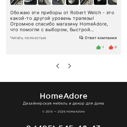
Обожаю эти приборы от Robert Welch - это
какой-то другой уровень трапезы!
Огромное спасибо магазину HomeAdore,
что помогли с выбором, быстрой
доставкой и высоким сервисом. Один раз
Читать полностью
Ответ компании
была здесь лично, забирала чайные ложки,
внутри очень много антикварной посуды,
1
0
столовых приборов и других аксессуаров
для дома. Без покупки точно не уйти.
Позже заказывала остальные приборы -
доставили сдэком на следующий день к
нашему торжеству. Поддержка клиентов
отвечает очень быстро. Взаимодействием
очень довольна. Рекомендую!
HomeAdore
Дизайнерская мебель и декор для дома
© 2014 — 2026 HomeAdore