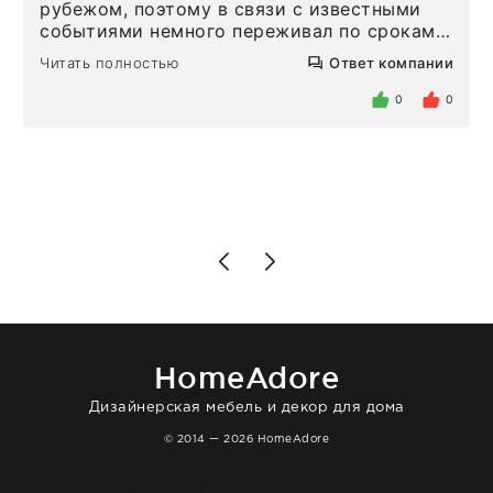
рубежом, поэтому в связи с известными
событиями немного переживал по срокам.
Но homeadore привезли ровно в
Читать полностью
Ответ компании
определенное в договоре время, без
задержеки. Отдельно хочу отметить
0
0
персонал магазина. Настоящая
клиентоориентированность: помогли
разобраться в ряде вопросов, всё
подробно объяснили, были на связи на
каждом этапе. Это тот случай, когда
чувствуешь, что о тебе действительно
позаботились. Что касается самого ковра,
то качество выше всяких похвал. Выглядит
в интерьере ровно так, как хотел. Ещё раз -
большая благодарность сотрудникам
homeadore!
HomeAdore
Дизайнерская мебель и декор для дома
© 2014 — 2026 HomeAdore