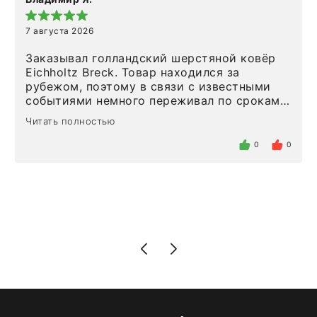
7 августа 2026
Заказывал голландский шерстяной ковёр
Eichholtz Breck. Товар находился за
рубежом, поэтому в связи с известными
событиями немного переживал по срокам.
Но homeadore привезли ровно в
Читать полностью
определенное в договоре время, без
задержеки. Отдельно хочу отметить
0
0
персонал магазина. Настоящая
клиентоориентированность: помогли
разобраться в ряде вопросов, всё
подробно объяснили, были на связи на
каждом этапе. Это тот случай, когда
чувствуешь, что о тебе действительно
позаботились. Что касается самого ковра,
то качество выше всяких похвал. Выглядит
в интерьере ровно так, как хотел. Ещё раз -
большая благодарность сотрудникам
homeadore!