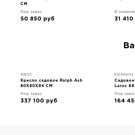
CM
Под заказ
В наличи
50 850
руб
31 41
Ва
SNOC
Eichholtz
Кресло садовое Ralph Ash
Садовое
80X80X84 CM
Laroc 6
Под заказ
Под зака
337 100
руб
164 4