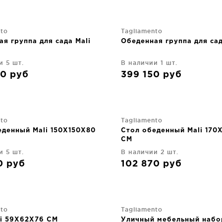
nto
Tagliamento
я группа для сада Mali
Обеденная группа для сад
и 5 шт.
В наличии 1 шт.
30
руб
399 150
руб
nto
Tagliamento
еденный Mali 150X150X80
Стол обеденный Mali 170
CM
и 5 шт.
В наличии 2 шт.
70
руб
102 870
руб
nto
Tagliamento
li 59X62X76 CM
Уличный мебельный набор