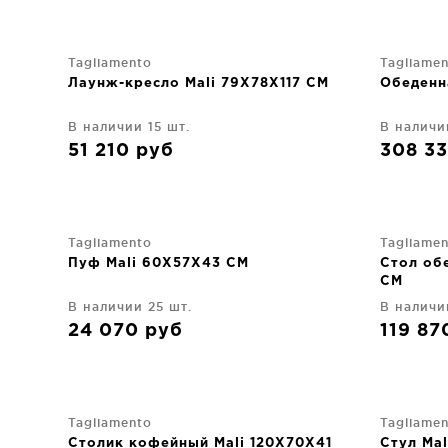
Tagliamento
Tagliame
Лаунж-кресло Mali 79X78X117 CM
Обеденна
В наличии 15 шт.
В наличи
51 210
руб
308 3
Tagliamento
Tagliame
Пуф Mali 60X57X43 CM
Стол об
CM
В наличии 25 шт.
В наличи
24 070
руб
119 8
Tagliamento
Tagliame
Столик кофейный Mali 120X70X41
Стул Ma