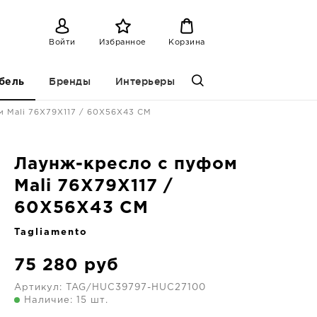
Войти
Избранное
Корзина
Бренды
Интерьеры
бель
м Mali 76X79X117 / 60X56X43 CM
Лаунж-кресло с пуфом
Mali 76X79X117 /
60X56X43 CM
Tagliamento
75 280
руб
Артикул:
TAG/HUC39797-HUC27100
Наличие: 15 шт.