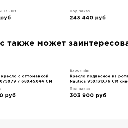
и 135 шт.
Под заказ
0
руб
243 440
руб
с также может заинтересов
Expormim
 кресло с оттоманкой
Кресло подвесное из рот
8X75X79 / 68X45X44 CM
Nautica 95X131X76 CM син
з
Под заказ
50
руб
303 900
руб