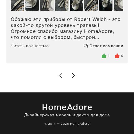
Обожаю эти приборы от Robert Welch - это
какой-то другой уровень трапезы!
Огромное спасибо магазину HomeAdore,
что помогли с выбором, быстрой
доставкой и высоким сервисом. Один раз
Читать полностью
Ответ компании
была здесь лично, забирала чайные ложки,
внутри очень много антикварной посуды,
1
0
столовых приборов и других аксессуаров
для дома. Без покупки точно не уйти.
Позже заказывала остальные приборы -
доставили сдэком на следующий день к
нашему торжеству. Поддержка клиентов
отвечает очень быстро. Взаимодействием
очень довольна. Рекомендую!
HomeAdore
Дизайнерская мебель и декор для дома
© 2014 — 2026 HomeAdore