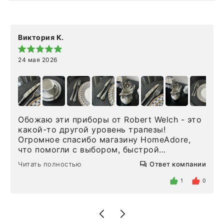
Виктория К.
24 мая 2026
Обожаю эти приборы от Robert Welch - это
какой-то другой уровень трапезы!
Огромное спасибо магазину HomeAdore,
что помогли с выбором, быстрой
доставкой и высоким сервисом. Один раз
Читать полностью
Ответ компании
была здесь лично, забирала чайные ложки,
внутри очень много антикварной посуды,
1
0
столовых приборов и других аксессуаров
для дома. Без покупки точно не уйти.
Позже заказывала остальные приборы -
доставили сдэком на следующий день к