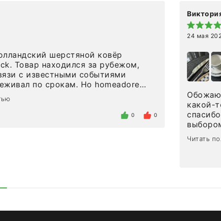
Виктория
24 мая 20
олландский шерстяной ковёр
eck. Товар находился за рубежом,
вязи с известными событиями
л по срокам. Но homeadore
вно в определенное в договоре
Обожаю 
тью
тдельно хочу отметить
какой-т
газина. Настоящая
спасибо
0
0
нтированность: помогли
выбором
 в ряде вопросов, всё подробно
сервисо
Читать п
были на связи на каждом этапе. Это
чайные 
когда чувствуешь, что о тебе
посуды,
заботились. Что касается
аксессу
а, то качество выше всяких похвал.
уйти. П
интерьере ровно так, как хотел. Ещё
достави
ая благодарность сотрудникам
торжест
быстро.
Рекоме