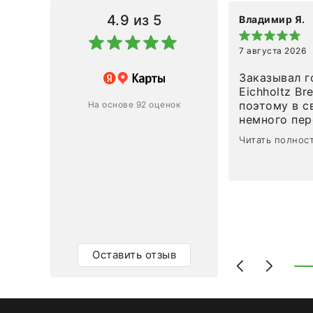
4.9
из 5
Владимир Я.
7 августа 2026
азин
Заказывал г
Eichholtz Br
Ответ компании
поэтому в с
На основе 92 оценок
немного пережива
1
0
привезли ро
Читать полнос
время, без задержеки. О
персонал ма
клиентоорие
разобраться
объяснили, 
тот случай, 
действительно по
самого ковр
Оставить отзыв
Выглядит в 
раз - больш
homeadore!