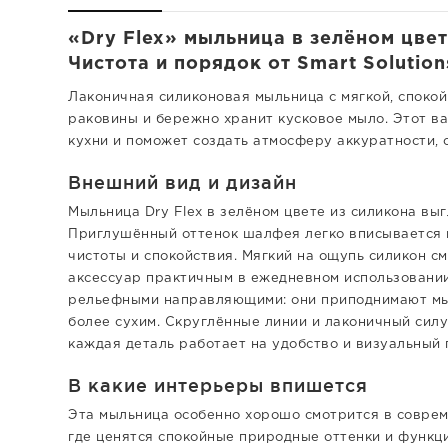
«Dry Flex» мыльница в зелёном цве
Чистота и порядок от Smart Solution
Лаконичная силиконовая мыльница с мягкой, споко
раковины и бережно хранит кусковое мыло. Этот в
кухни и поможет создать атмосферу аккуратности, 
Внешний вид и дизайн
Мыльница Dry Flex в зелёном цвете из силикона вы
Приглушённый оттенок шалфея легко вписывается 
чистоты и спокойствия. Мягкий на ощупь силикон с
аксессуар практичным в ежедневном использовании
рельефными направляющими: они приподнимают мыл
более сухим. Скруглённые линии и лаконичный сил
каждая деталь работает на удобство и визуальный 
В какие интерьеры впишется
Эта мыльница особенно хорошо смотрится в совреме
где ценятся спокойные природные оттенки и функц