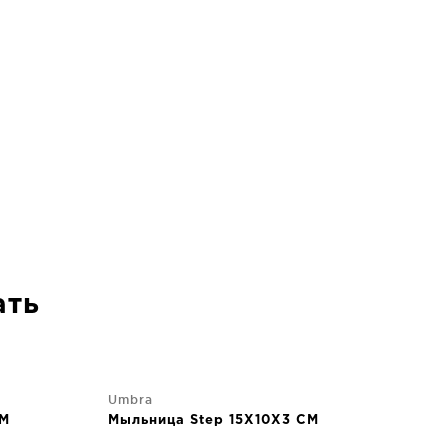
ать
Umbra
CM
Мыльница Step 15X10X3 CM