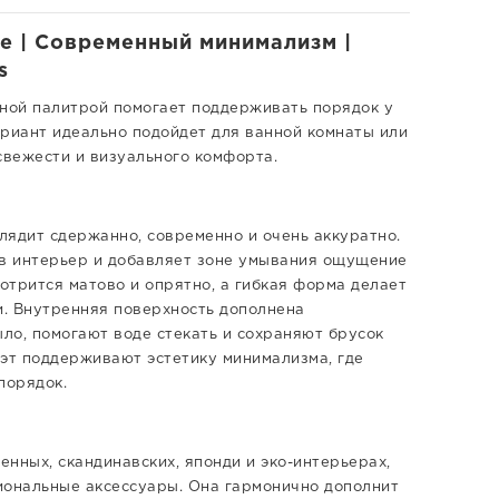
те | Современный минимализм |
s
йной палитрой помогает поддерживать порядок у
ариант идеально подойдет для ванной комнаты или
свежести и визуального комфорта.
глядит сдержанно, современно и очень аккуратно.
в интерьер и добавляет зоне умывания ощущение
мотрится матово и опрятно, а гибкая форма делает
. Внутренняя поверхность дополнена
о, помогают воде стекать и сохраняют брусок
уэт поддерживают эстетику минимализма, где
порядок.
нных, скандинавских, японди и эко-интерьерах,
иональные аксессуары. Она гармонично дополнит