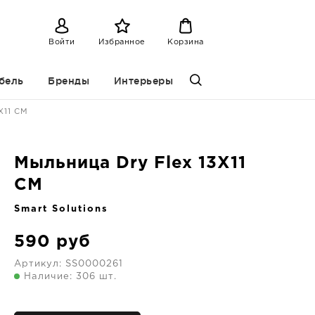
Войти
Избранное
Корзина
бель
Бренды
Интерьеры
X11 CM
Мыльница Dry Flex 13X11
CM
Smart Solutions
590
руб
Артикул:
SS0000261
Наличие: 306 шт.