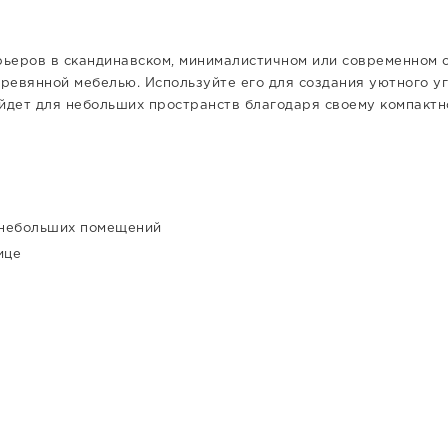
рьеров в скандинавском, минималистичном или современном с
деревянной мебелью. Используйте его для создания уютного у
ойдет для небольших пространств благодаря своему компактн
 небольших помещений
ице