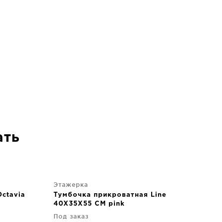
ать
Этажерка
ctavia
Тумбочка прикроватная Line
40X35X55 CM pink
Под заказ