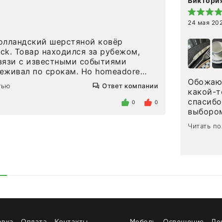
Виктория
24 мая 20
олландский шерстяной ковёр
eck. Товар находился за рубежом,
вязи с известными событиями
л по срокам. Но homeadore
вно в определенное в договоре
Обожаю 
тью
Ответ компании
тдельно хочу отметить
какой-т
газина. Настоящая
спасибо
0
0
нтированность: помогли
выбором
 в ряде вопросов, всё подробно
сервисо
Читать п
были на связи на каждом этапе. Это
чайные 
когда чувствуешь, что о тебе
посуды,
заботились. Что касается
аксессу
а, то качество выше всяких похвал.
уйти. П
интерьере ровно так, как хотел. Ещё
достави
ая благодарность сотрудникам
торжест
быстро.
Рекоме