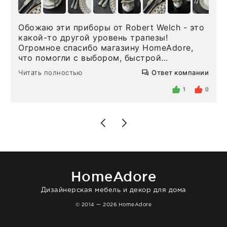
Обожаю эти приборы от Robert Welch - это
какой-то другой уровень трапезы!
Огромное спасибо магазину HomeAdore,
что помогли с выбором, быстрой
доставкой и высоким сервисом. Один раз
Читать полностью
Ответ компании
была здесь лично, забирала чайные ложки,
внутри очень много антикварной посуды,
1
0
столовых приборов и других аксессуаров
для дома. Без покупки точно не уйти.
Позже заказывала остальные приборы -
доставили сдэком на следующий день к
нашему торжеству. Поддержка клиентов
отвечает очень быстро. Взаимодействием
очень довольна. Рекомендую!
HomeAdore
Дизайнерская мебель и декор для дома
© 2014 — 2026 HomeAdore