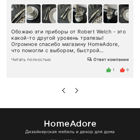
Обожаю эти приборы от Robert Welch - это
какой-то другой уровень трапезы!
Огромное спасибо магазину HomeAdore,
что помогли с выбором, быстрой
доставкой и высоким сервисом. Один раз
Читать полностью
Ответ компании
была здесь лично, забирала чайные ложки,
внутри очень много антикварной посуды,
1
0
столовых приборов и других аксессуаров
для дома. Без покупки точно не уйти.
Позже заказывала остальные приборы -
доставили сдэком на следующий день к
нашему торжеству. Поддержка клиентов
отвечает очень быстро. Взаимодействием
очень довольна. Рекомендую!
HomeAdore
Дизайнерская мебель и декор для дома