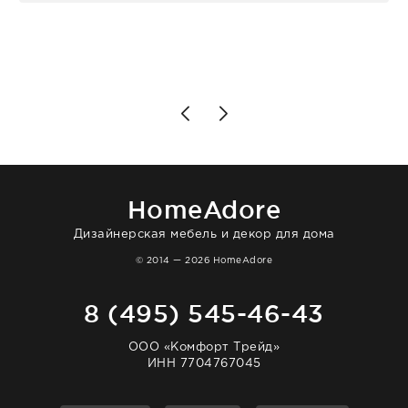
клиентоориентированность: помогли
разобраться в ряде вопросов, всё
подробно объяснили, были на связи на
каждом этапе. Это тот случай, когда
чувствуешь, что о тебе действительно
позаботились. Что касается самого ковра,
то качество выше всяких похвал. Выглядит
в интерьере ровно так, как хотел. Ещё раз -
большая благодарность сотрудникам
homeadore!
HomeAdore
Дизайнерская мебель и декор для дома
© 2014 — 2026 HomeAdore
8 (495) 545-46-43
ООО «Комфорт Трейд»
ИНН 7704767045