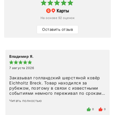
На основе 92 оценок
Оставить отзыв
Владимир Я.
7 августа 2026
Заказывал голландский шерстяной ковёр
Eichholtz Breck. Товар находился за
рубежом, поэтому в связи с известными
событиями немного переживал по срокам.
Но homeadore привезли ровно в
Читать полностью
определенное в договоре время, без
задержеки. Отдельно хочу отметить
0
0
персонал магазина. Настоящая