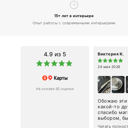
15+ лет в интерьере
Опыт работы с современными интерьерами
4.9
из 5
Виктория К.
24 мая 2026
 магазину за оперативную
лению и домтавке моего заказа.
ин приехал ко мне целым и
На основе 92 оценок
ным в течение трех дней!
Обожаю эти 
Ответ компании
какой-то др
спасибо маг
0
0
выбором, б
сервисом. О
Читать полнос