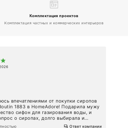
Комплектация проектов
Комплектация частных и коммерческих интерьеров
Арт
 2026
1 ап
Спа
 в HomeAdore! Подарила мужу
вов
ество сифон для газирования воды, и
и р
опрос о сиропах, долго выбирала и
попробовать сироп Maison Routin кола, (
олностью
Ответ компании