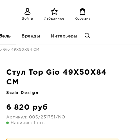
Войти
Избранное
Корзина
Бренды
Интерьеры
бель
p Gio 49X50X84 CM
Стул Top Gio 49X50X84
CM
Scab Design
6 820
руб
Артикул:
005/231751/NO
Наличие: 1 шт.