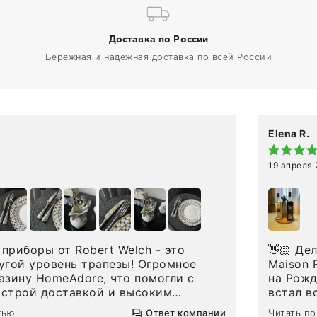
Доставка по России
Бережная и надежная доставка по всей России
Elena R.
19 апреля
приборы от Robert Welch - это
👋🏻 Делюсь впечатлениями от покупки сиропов
угой уровень трапезы! Огромное
Maison Routin 1883
азину HomeAdore, что помогли с
на Рожд
ыстрой доставкой и высоким
встал в
дин раз была здесь лично, забирала
решила 
тью
Ответ компании
Читать п