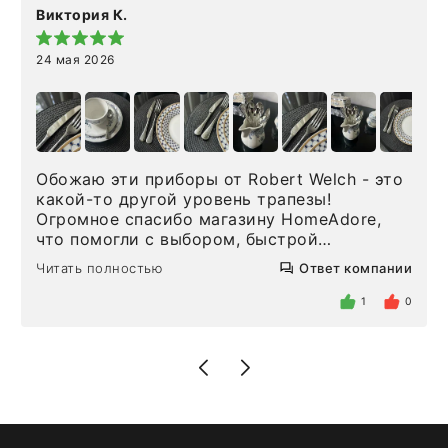
Виктория К.
24 мая 2026
Обожаю эти приборы от Robert Welch - это
какой-то другой уровень трапезы!
Огромное спасибо магазину HomeAdore,
что помогли с выбором, быстрой
доставкой и высоким сервисом. Один раз
Читать полностью
Ответ компании
была здесь лично, забирала чайные ложки,
внутри очень много антикварной посуды,
1
0
столовых приборов и других аксессуаров
для дома. Без покупки точно не уйти.
Позже заказывала остальные приборы -
доставили сдэком на следующий день к
нашему торжеству. Поддержка клиентов
отвечает очень быстро. Взаимодействием
очень довольна. Рекомендую!